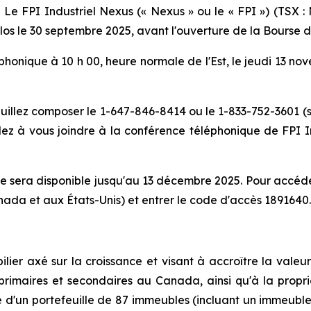
FPI Industriel Nexus (« Nexus » ou le « FPI ») (TSX : 
e clos le 30 septembre 2025, avant l'ouverture de la Bourse
honique à 10 h 00, heure normale de l'Est, le jeudi 13 nov
euillez composer le 1-647-846-8414 ou le 1-833-752-3601 (
z à vous joindre à la conférence téléphonique de FPI In
 sera disponible jusqu'au 13 décembre 2025. Pour accéder
nada et aux États-Unis) et entrer le code d'accès 1891640.
er axé sur la croissance et visant à accroître la valeur 
primaires et secondaires au Canada, ainsi qu'à la propri
re d'un portefeuille de 87 immeubles (incluant un immeub