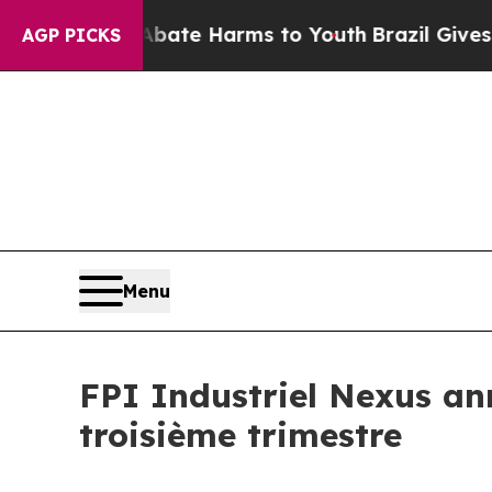
on Fund to Abate Harms to Youth
Brazil Gives Par
AGP PICKS
Menu
FPI Industriel Nexus ann
troisième trimestre