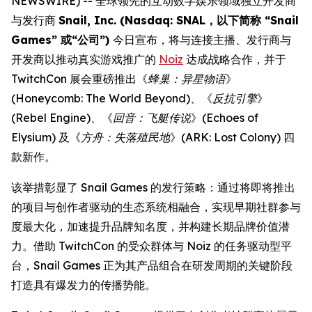
NEWSWIRE) -- 全球领先的互动数字娱乐领域独立开发商
与发行商
Snail, Inc. (Nasdaq: SNAL，以下简称 “Snail
Games” 或“公司”)
今日宣布，将与连接主播、发行商与
开发商以推动真实游戏推广的
Noiz
达成战略合作，并于
TwitchCon 展会重磅推出《
蜂巢：异星物语
》
(
Honeycomb: The World Beyond
)、《
反抗引擎
》
(
Rebel Engine
)、《
回音：飞艇传说
》(
Echoes of
Elysium
) 及《
方舟：失落殖民地
》(
ARK: Lost Colony
) 四
款新作。
该举措彰显了 Snail Games 的发行策略：通过将即将推出
的项目与创作者驱动的生态系统相融合，实现早期社群参与
度最大化，加速提升品牌知名度，并构建长期品牌价值潜
力。借助 TwitchCon 的受众群体与 Noiz 的任务驱动型平
台，Snail Games 正为其产品组合在研发周期的关键阶段
打造具有爆发力的传播势能。