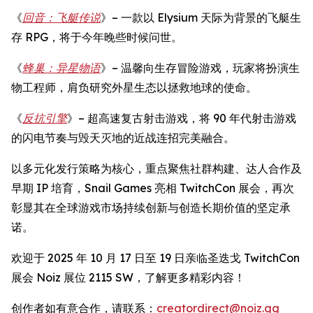
《
回音：飞艇传说
》– 一款以 Elysium 天际为背景的飞艇生
存 RPG，将于今年晚些时候问世。
《
蜂巢：异星物语
》– 温馨向生存冒险游戏，玩家将扮演生
物工程师，肩负研究外星生态以拯救地球的使命。
《
反抗引擎
》– 超高速复古射击游戏，将 90 年代射击游戏
的闪电节奏与毁天灭地的近战连招完美融合。
以多元化发行策略为核心，重点聚焦社群构建、达人合作及
早期 IP 培育，Snail Games 亮相 TwitchCon 展会，再次
彰显其在全球游戏市场持续创新与创造长期价值的坚定承
诺。
欢迎于 2025 年 10 月 17 日至 19 日亲临圣迭戈 TwitchCon
展会 Noiz 展位 2115 SW，了解更多精彩内容！
创作者如有意合作，请联系：
creatordirect@noiz.gg