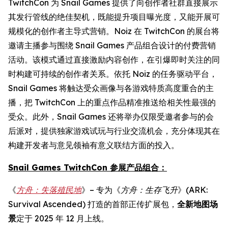
TwitchCon 为 Snail Games 提供了向创作者社群直接展示
其发行管线的绝佳契机，既能提升项目曝光度，又能开展可
规模化的创作者主导式营销。Noiz 在 TwitchCon 的展台将
邀请主播参与围绕 Snail Games 产品组合设计的付费营销
活动。该模式通过直接激励内容创作，在引爆即时关注的同
时构建可持续的创作者关系。依托 Noiz 的任务驱动平台，
Snail Games 将触达受众画像与各游戏特质高度重合的主
播，把 TwitchCon 上的重点作品精准推送给相关性最强的
受众。此外，Snail Games 还将举办仅限受邀者参与的会
后派对，提供独家游戏试玩与行业交流机会，充分体现其在
构建开发者与意见领袖有意义联结方面的投入。
Snail Games TwitchCon 参展产品组合：
《
方舟：失落殖民地
》– 专为《
方舟：生存飞升
》(ARK:
Survival Ascended) 打造的首部正传扩展包，
全新地图场
景
定于 2025 年 12 月上线。