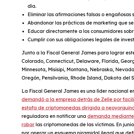
día.
Eliminar las afirmaciones falsas o engañosas 
Abandonar las prácticas de marketing que se
Educar directamente a los consumidores sobre
Cumplir con sus obligaciones legales de invest
Junto a la Fiscal General James para lograr est
Colorado, Connecticut, Delaware, Florida, Georgi
Minnesota, Misisipi, Montana, Nebraska, Nevad
Oregón, Pensilvania, Rhode Island, Dakota del Su
La Fiscal General James es una líder nacional en 
demandó a la empresa detrás de Zelle por facil
estafa de criptomonedas dirigida a neoyorquino
reguladora en notificar una
demanda mediante el
robar
las criptomonedas de las víctimas. En jun
por operar un esquema piramidal ilegal que defr