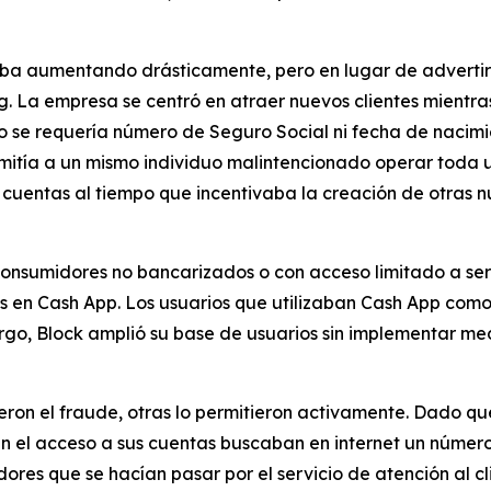
aba aumentando drásticamente, pero en lugar de advertir 
ng. La empresa se centró en atraer nuevos clientes mientra
​​se requería número de Seguro Social ni fecha de nacimie
rmitía a un mismo individuo malintencionado operar toda
 cuentas al tiempo que incentivaba la creación de otras nu
 consumidores no bancarizados o con acceso limitado a se
s en Cash App. Los usuarios que utilizaban Cash App como 
argo, Block amplió su base de usuarios sin implementar m
ieron el fraude, otras lo permitieron activamente. Dado q
ían el acceso a sus cuentas buscaban en internet un númer
res que se hacían pasar por el servicio de atención al c