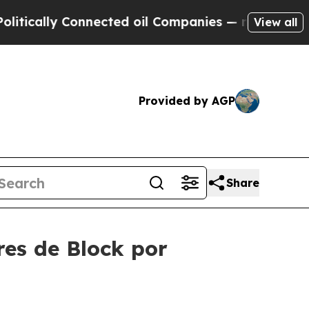
y Connected oil Companies — not Taxpayers — the
View all
Provided by AGP
Share
res de Block por