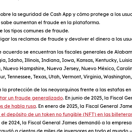
sobre la seguridad de Cash App y cómo protege a los usuar
 sabe aumentan el fraude en la plataforma.
 los tipos comunes de fraude.
igar los reclamos de fraude y devolver el dinero a los us
e acuerdo se encuentran los fiscales generales de Alabama
a, Idaho, Illinois, Indiana, Iowa, Kansas, Kentucky, Luis
a, Nuevo Hampshire, Nueva Jersey, Nuevo México, Carolin
r, Tennessee, Texas, Utah, Vermont, Virginia, Washington, 
la protección de los neoyorquinos frente a las estafas en 
itar un fraude generalizado
. En junio de 2025, la Fiscal
s de habla rusa
. En enero de 2025, la Fiscal General Jame
 depósito de un token no fungible (NFT) en las billeteras
io de 2024, la Fiscal General James demandó a la empres
audó a cientos de miles de inversores en todo el mundo —