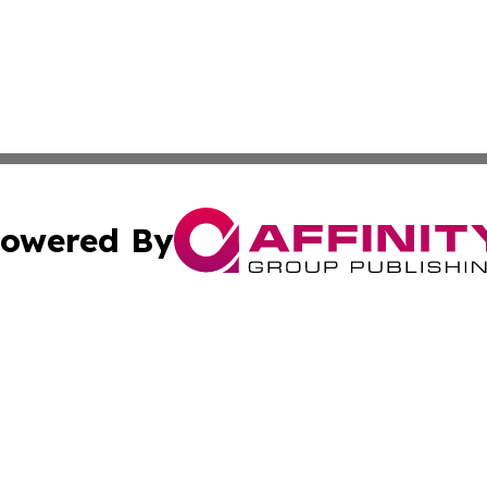
owered By
ubmit Press Release
Terms & Conditions
Copyright/DMCA
Inc. dba Affinity Group Publishing & Florida Marketing Ne
Cookie Settings / Your Privacy Choices