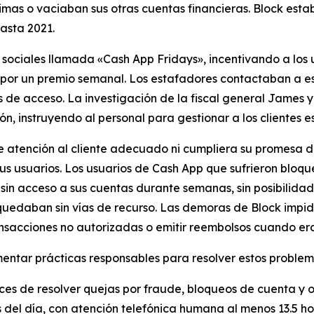
imas o vaciaban sus otras cuentas financieras. Block estab
hasta 2021.
sociales llamada «Cash App Fridays», incentivando a los 
 por un premio semanal. Los estafadores contactaban a es
e acceso. La investigación de la fiscal general James y 
, instruyendo al personal para gestionar a los clientes e
de atención al cliente adecuado ni cumpliera su promesa d
sus usuarios. Los usuarios de Cash App que sufrieron blo
 acceso a sus cuentas durante semanas, sin posibilidad d
 quedaban sin vías de recurso. Las demoras de Block impid
ansacciones no autorizadas o emitir reembolsos cuando era 
tar prácticas responsables para resolver estos problemas
ces de resolver quejas por fraude, bloqueos de cuenta y 
s del día, con atención telefónica humana al menos 13.5 hor