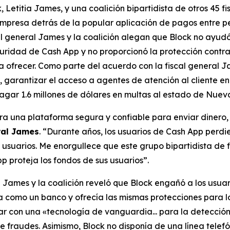
etitia James, y una coalición bipartidista de otros 45 f
mpresa detrás de la popular aplicación de pagos entre p
cal general James y la coalición alegan que Block no ayud
uridad de Cash App y no proporcionó la protección contra
 ofrecer. Como parte del acuerdo con la fiscal general J
 garantizar el acceso a agentes de atención al cliente en 
gar 1.6 millones de dólares en multas al estado de Nueva
a una plataforma segura y confiable para enviar dinero, p
ral James
. “Durante años, los usuarios de Cash App perdi
s usuarios. Me enorgullece que este grupo bipartidista de
p proteja los fondos de sus usuarios”.
al James y la coalición reveló que Block engañó a los us
 como un banco y ofrecía las mismas protecciones para los
tar con una «tecnología de vanguardia... para la detecci
 fraudes. Asimismo, Block no disponía de una línea telefó