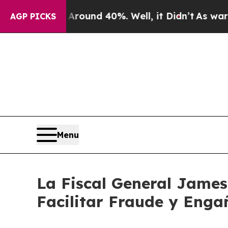
or Around 40%. Well, it Didn’t
As war With Iran
AGP PICKS
Menu
La Fiscal General James
Facilitar Fraude y Enga