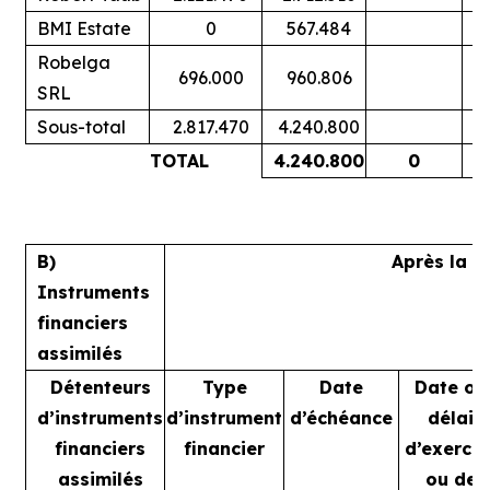
BMI Estate
0
567.484
Robelga
696.000
960.806
SRL
Sous-total
2.817.470
4.240.800
TOTAL
4.240.800
0
B)
Après la t
Instruments
financiers
assimilés
Détenteurs
Type
Date
Date ou
d’instruments
d’instrument
d’échéance
délai
financiers
financier
d’exercic
assimilés
ou de