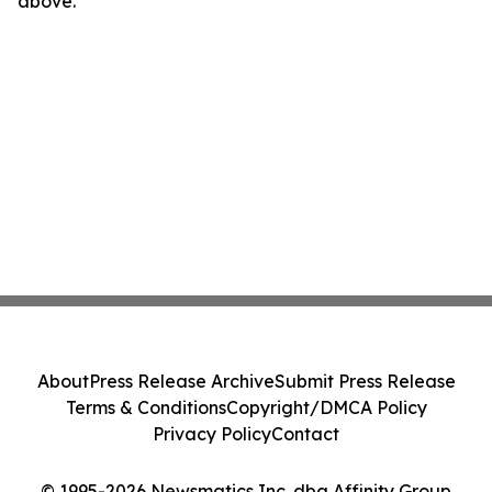
above.
About
Press Release Archive
Submit Press Release
Terms & Conditions
Copyright/DMCA Policy
Privacy Policy
Contact
© 1995-2026 Newsmatics Inc. dba Affinity Group