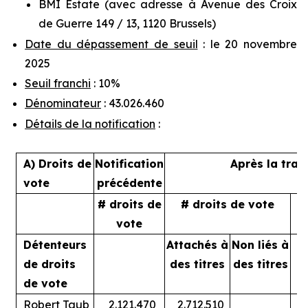
BMI Estate (avec adresse à Avenue des Croix
de Guerre 149 / 13, 1120 Brussels)
Date du dépassement de seuil
: le 20 novembre
2025
Seuil franchi
: 10%
Dénominateur
: 43.026.460
Détails de la notification
:
A) Droits de
Notification
Après la tran
vote
précédente
# droits de
# droits de vote
%
vote
Détenteurs
Attachés à
Non liés à
A
de droits
des titres
des titres
de vote
Robert Taub
2.121.470
2.712.510