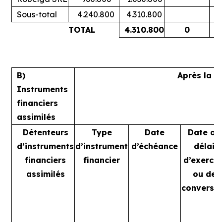
Sous-total
4.240.800
4.310.800
TOTAL
4.310.800
0
B)
Après la t
Instruments
financiers
assimilés
Détenteurs
Type
Date
Date ou
d’instruments
d’instrument
d’échéance
délai
financiers
financier
d’exercic
assimilés
ou de
conversi