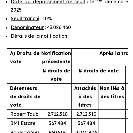
er
Date du dépassement de seuil
: le 1
décembre
2025
Seuil franchi
: 10%
Dénominateur
: 43.026.460
Détails de la notification
:
A) Droits de
Notification
Après la tran
vote
précédente
# droits de
# droits de vote
%
vote
Détenteurs
Attachés
Non liés à
A
de droits de
à des
des titres
vote
titres
Robert Taub
2.712.510
2.712.510
BMI Estate
567.484
567.484
Robelga SRL
960.806
1.030.806